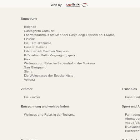
Web by
Umgebung
Bolgheri
Castagneto Carducci
Fahrradtourismus am Meer der Costa degli Etruschi bei Livorno
Florenz
Die Eetruskerküste
Unsere Toskana
Erlebnispark Giardino Sospeso
Il Cavallino Matto Vergnügungspark
Pisa
Wellness und Relax im Bauernhof in der Toskana
San Gimignano
Siena
Die Weinstrasse der Etruskerküste
Volterra
Zimmer
Frühstuck
Die Zimmer
Unser Frü
Entspannung und wohlbefinden
Sport und Ak
Wellness und Relax in der Toskana
Fahrradto
Abenteuer
Acqua Vil
Il Cavall
Hoczeiten