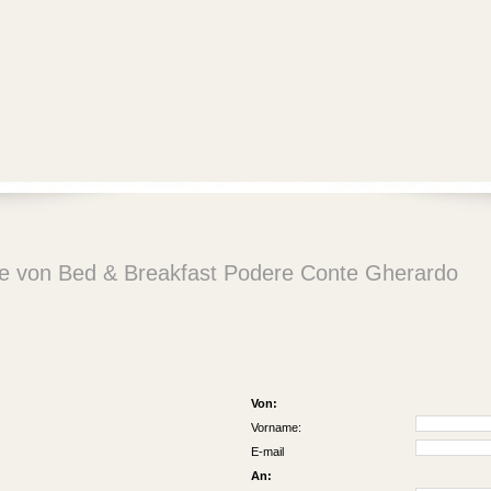
te von Bed & Breakfast Podere Conte Gherardo
Von:
Vorname:
E-mail
An: