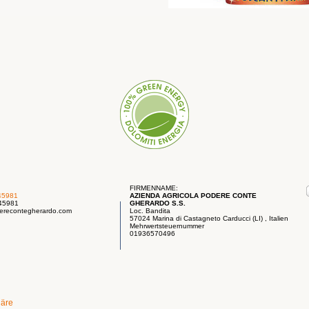
FIRMENNAME:
45981
AZIENDA AGRICOLA PODERE CONTE
745981
GHERARDO S.S.
erecontegherardo.com
Loc. Bandita
57024 Marina di Castagneto Carducci (LI) , Italien
Mehrwertsteuernummer
01936570496
häre