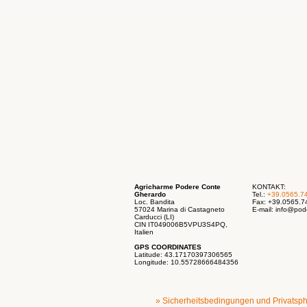
Agricharme Podere Conte
KONTAKT:
Gherardo
Tel.:
+39.0565.7
Loc. Bandita
Fax: +39.0565.
57024 Marina di Castagneto
E-mail:
info@pod
Carducci (LI)
CIN IT049006B5VPU3S4PQ,
Italien
GPS COORDINATES
Latitude: 43.17170397306565
Longitude: 10.55728666484356
» Sicherheitsbedingungen und Privatsp