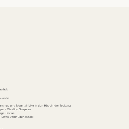
hstück
tivität
urismus und Mountainbike in den Hügeln der Toskana
park Giardino Sospeso
lage Cecina
ino Matto Vergnügungspark