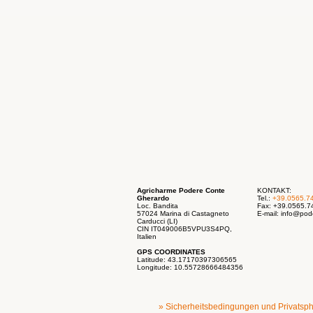
Agricharme Podere Conte
KONTAKT:
Gherardo
Tel.:
+39.0565.7
Loc. Bandita
Fax: +39.0565.
57024 Marina di Castagneto
E-mail:
info@pod
Carducci (LI)
CIN IT049006B5VPU3S4PQ,
Italien
GPS COORDINATES
Latitude: 43.17170397306565
Longitude: 10.55728666484356
» Sicherheitsbedingungen und Privatsp