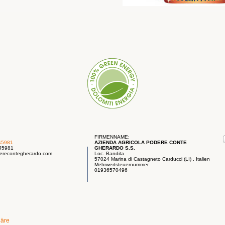
FIRMENNAME:
45981
AZIENDA AGRICOLA PODERE CONTE
745981
GHERARDO S.S.
erecontegherardo.com
Loc. Bandita
57024 Marina di Castagneto Carducci (LI) , Italien
Mehrwertsteuernummer
01936570496
häre