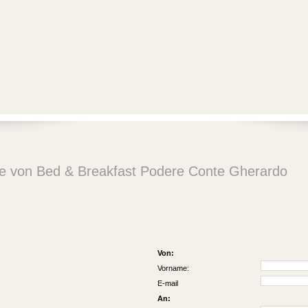
te von Bed & Breakfast Podere Conte Gherardo
Von:
Vorname:
E-mail
An: