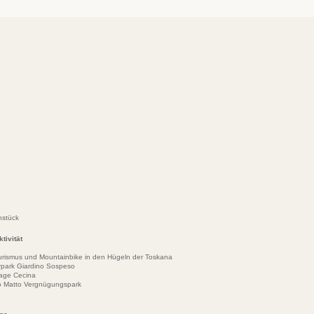
hstück
tivität
urismus und Mountainbike in den Hügeln der Toskana
park Giardino Sospeso
lage Cecina
ino Matto Vergnügungspark