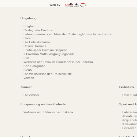
Web by
Umgebung
Bolgheri
Castagneto Carducci
Fahrradtourismus am Meer der Costa degli Etruschi bei Livorno
Florenz
Die Eetruskerküste
Unsere Toskana
Erlebnispark Giardino Sospeso
Il Cavallino Matto Vergnügungspark
Pisa
Wellness und Relax im Bauernhof in der Toskana
San Gimignano
Siena
Die Weinstrasse der Etruskerküste
Volterra
Zimmer
Frühstuck
Die Zimmer
Unser Frü
Entspannung und wohlbefinden
Sport und Ak
Wellness und Relax in der Toskana
Fahrradto
Abenteuer
Acqua Vil
Il Cavall
Hoczeiten